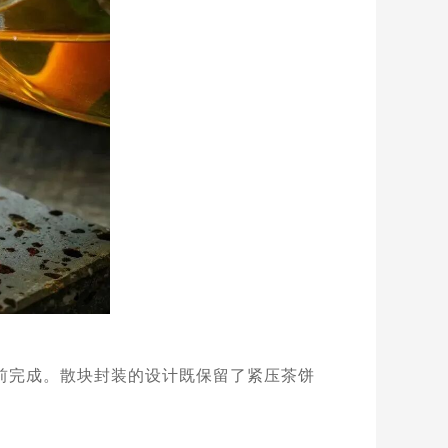
提前完成。散块封装的设计既保留了紧压茶饼
洱。