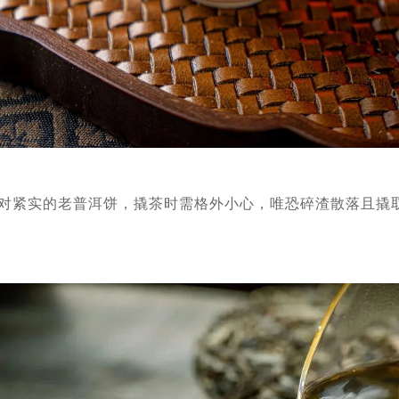
对紧实的老普洱饼，撬茶时需格外小心，唯恐碎渣散落且撬