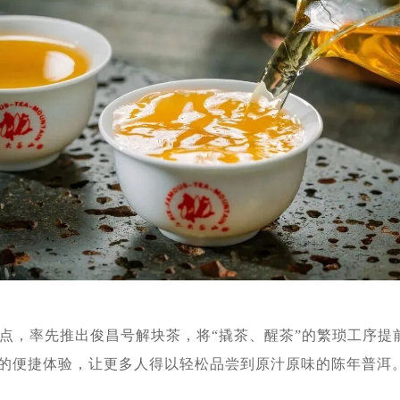
痛点，率先推出俊昌号解块茶，将“撬茶、醒茶”的繁琐工序
泡的便捷体验，让更多人得以轻松品尝到原汁原味的陈年普