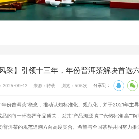
风采】引领十三年，年份普洱茶解块首选
分享到：
025-09-12
来源：转载
浏览：505次
出“年份普洱茶”概念，推动认知标准化、规范化，并于2021年
的每一环都严守品质关，以其“产品溯源·真”“仓储标准·高”“解
份普洱茶的规范追溯方向高度契合。希望与全国茶界共同努力推